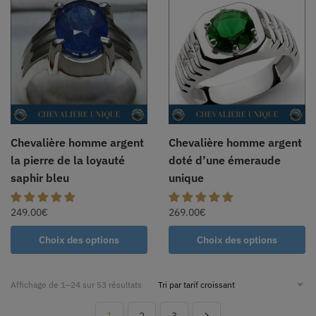
Chevalière homme argent
Chevalière homme argent
la pierre de la loyauté
doté d’une émeraude
saphir bleu
unique
249.00
€
269.00
€
Choix des options
Choix des options
Affichage de 1–24 sur 53 résultats
1
2
3