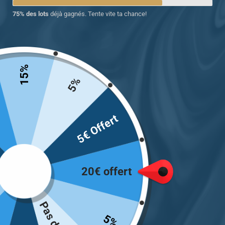
75% des lots
déjà gagnés. Tente vite ta chance!
15%
Bague chevalière homme
Chevalière homme argent
5%
argent 925 avec la pierre
925 plaquée platine
CZ
pierre bleue
5€ Offert
69.00
€
74.00
€
Choix des options
Choix des options
20€ offert
5%