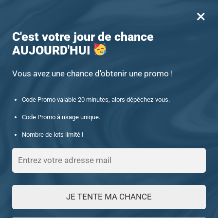
×
MENU
0
-15% offert des 60€ d’achat avec le code : UNIQUE15
C'est votre jour de chance
AUJOURD'HUI
Accueil
/
Chevalière homme de luxe
Chevalière homme de luxe
Vous avez une chance d'obtenir une promo !
Code Promo valable 20 minutes, alors dépêchez-vous.
FILTRES
Code Promo à usage unique.
Nombre de lots limité !
Affichage de 1–24 sur 53 résultats
1
2
3
JE TENTE MA CHANCE