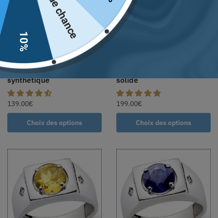
Pas de chance
10%
Bague chevalière argent
Chevalière homme argent
massif en pierre saphir
massif améthyste lourd et
synthétique
solide
139.00
€
199.00
€
Choix des options
Choix des options