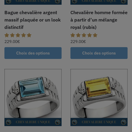
Bague chevalière argent
Chevalière homme formée
massif plaquée or un look
à partir d’un mélange
distinctif
royal (rubis)
229.00
€
229.00
€
Choix des options
Choix des options