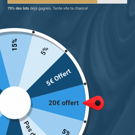
75% des lots
déjà gagnés. Tente vite ta chance!
Chevalière Lapis-lazuli
serti dans l’extrémité
supérieure
15%
5%
249.00
€
Choix des options
5€ Offert
Voici le seul résultat
20€ offert
INFORMATIONS
Mon Compte
Optez pour une magnifique
Chevalière pour lui comme
Suivre ma Commande
5%
pour elle avec Chevalière
F.A.Q/ Contact