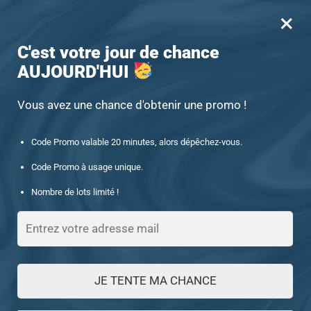
×
MENU
0
-15% offert des 60€ d’achat avec le code : UNIQUE15
C'est votre jour de chance
AUJOURD'HUI
Accueil
/
Produits identifiés “1027242908-ET”
1027242908-ET
Vous avez une chance d'obtenir une promo !
Code Promo valable 20 minutes, alors dépêchez-vous.
FILTRES
Code Promo à usage unique.
Nombre de lots limité !
Voici le seul résultat
JE TENTE MA CHANCE