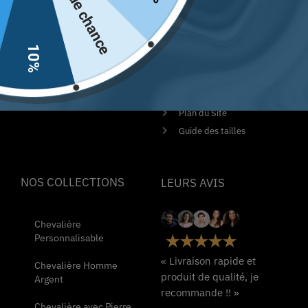
Pas de chance
Unique. La boutique numéro
Politique de
1 en France
remboursement et de
retours
10%
Contactez-nous
Conditions Générales de
Ventes
Mentions Légales
Plan du Site
Guide des tailles
NOS COLLECTIONS
LEURS AVIS
Chevalière
Personnalisable
« Livraison rapide et
Chevalière Homme
produit de qualité, je
Argent
recommande !! »
Chevalière avec Pierre