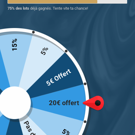
75% des lots
déjà gagnés. Tente vite ta chance!
Chevalière homme argent
massif design la main de
Jésus-Christ
15%
5%
299.00
€
Choix des options
5€ Offert
Voici le seul résultat
20€ offert
INFORMATIONS
Mon Compte
Optez pour une magnifique
Chevalière pour lui comme
Suivre ma Commande
5%
pour elle avec Chevalière
F.A.Q/ Contact