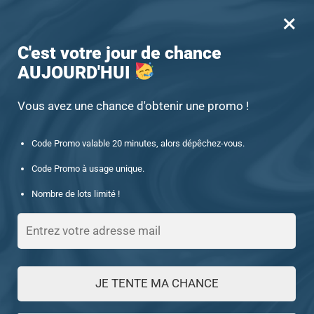
×
MENU
0
-15% offert des 60€ d’achat avec le code : UNIQUE15
C'est votre jour de chance
AUJOURD'HUI
Accueil
/
Produits identifiés “1038162829-ET”
1038162829-ET
Vous avez une chance d'obtenir une promo !
Code Promo valable 20 minutes, alors dépêchez-vous.
FILTRES
Code Promo à usage unique.
Nombre de lots limité !
Voici le seul résultat
JE TENTE MA CHANCE