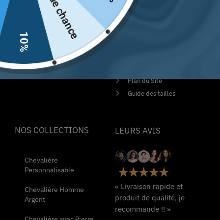
Pas de chance
Unique. La boutique numéro
Politique de
1 en France
remboursement et de
retours
10%
Contactez-nous
Conditions Générales de
Ventes
Mentions Légales
Plan du Site
Guide des tailles
NOS COLLECTIONS
LEURS AVIS
Chevalière
Personnalisable
« Livraison rapide et
Chevalière Homme
produit de qualité, je
Argent
recommande !! »
Chevalière avec Pierre