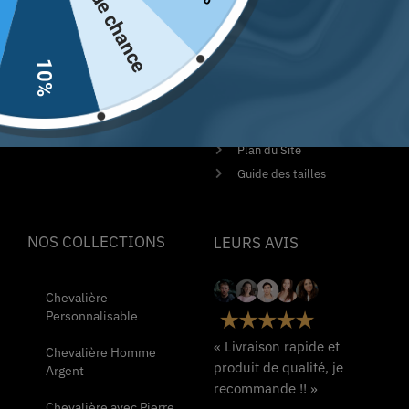
Pas de chance
Unique. La boutique numéro
Politique de
1 en France
remboursement et de
retours
10%
Contactez-nous
Conditions Générales de
Ventes
Mentions Légales
Plan du Site
Guide des tailles
NOS COLLECTIONS
LEURS AVIS
Chevalière
Personnalisable
« Livraison rapide et
Chevalière Homme
produit de qualité, je
Argent
recommande !! »
Chevalière avec Pierre