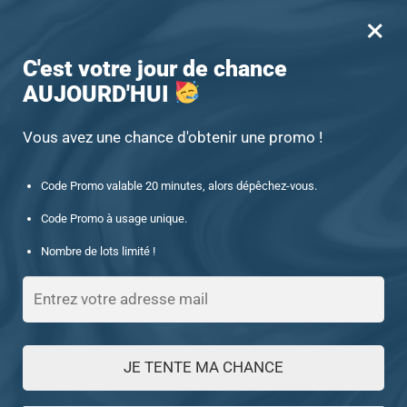
×
MENU
0
-15% offert des 60€ d’achat avec le code : UNIQUE15
C'est votre jour de chance
AUJOURD'HUI
Accueil
/
Produits identifiés “28671543-ETVOS”
28671543-ETVOS
Vous avez une chance d'obtenir une promo !
Code Promo valable 20 minutes, alors dépêchez-vous.
FILTRES
Code Promo à usage unique.
Nombre de lots limité !
Voici le seul résultat
JE TENTE MA CHANCE