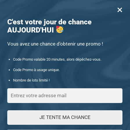
×
MENU
0
-15% offert des 60€ d’achat avec le code : UNIQUE15
C'est votre jour de chance
AUJOURD'HUI
Accueil
/
Produits identifiés “652086654-ET”
652086654-ET
Vous avez une chance d'obtenir une promo !
Code Promo valable 20 minutes, alors dépêchez-vous.
FILTRES
Code Promo à usage unique.
Nombre de lots limité !
Voici le seul résultat
JE TENTE MA CHANCE