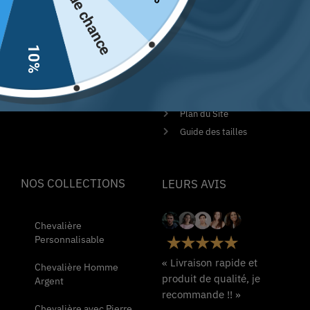
Pas de chance
Unique. La boutique numéro
Politique de
1 en France
remboursement et de
retours
10%
Contactez-nous
Conditions Générales de
Ventes
Mentions Légales
Plan du Site
Guide des tailles
NOS COLLECTIONS
LEURS AVIS
Chevalière
Personnalisable
« Livraison rapide et
Chevalière Homme
produit de qualité, je
Argent
recommande !! »
Chevalière avec Pierre