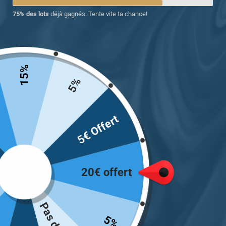
75% des lots
déjà gagnés. Tente vite ta chance!
Chevalière homme argent
signe Balance équilibre et
harmonie
15%
5%
129.00
€
Choix des options
5€ Offert
Voici le seul résultat
20€ offert
INFORMATIONS
Mon Compte
Optez pour une magnifique
Chevalière pour lui comme
Suivre ma Commande
5%
pour elle avec Chevalière
F.A.Q/ Contact