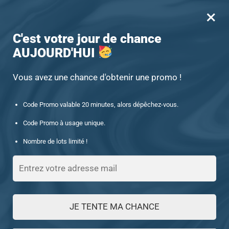
×
MENU
0
-15% offert des 60€ d’achat avec le code : UNIQUE15
C'est votre jour de chance
AUJOURD'HUI
Accueil
/
Produits identifiés “Animaux”
Animaux
Vous avez une chance d'obtenir une promo !
Code Promo valable 20 minutes, alors dépêchez-vous.
FILTRES
Code Promo à usage unique.
Nombre de lots limité !
Affichage de 1–24 sur 37 résultats
1
2
JE TENTE MA CHANCE