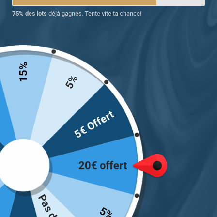
75% des lots
déjà gagnés. Tente vite ta chance!
15%
Chevalière homme femme
Chevalière homme en
5%
en acier style gothique
acier gothique loup
crâne de poulpe
sauvage géométrique
5€ Offert
22.00
€
24.00
€
Choix des options
Choix des options
20€ offert
5%