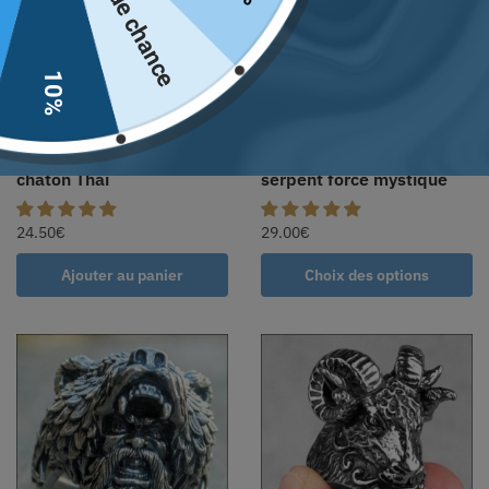
Pas de chance
10%
Chevalière pour femmes
Chevalière homme
en argent en forme de
gothique tête de lion et
chaton Thaï
serpent force mystique
24.50
€
29.00
€
Ajouter au panier
Choix des options