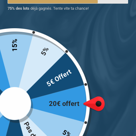
75% des lots
déjà gagnés. Tente vite ta chance!
15%
Chevalière artisanale pour
Chevalière homme argent
5%
homme avec un clin d’œil
massif une version
subtil
moderne du style
5€ Offert
249.00
€
249.00
€
Choix des options
Choix des options
20€ offert
5%