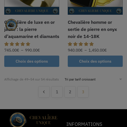
Chevalière de luxe en or
Chevalière homme or
jaune : la pierre
sertie de pierre en onyx
d’aquamarine et diamants
noir de 14-18K
745.00
€
–
990.00
€
940.00
€
–
1,450.00
€
Choix des options
Choix des options
Affichage de 49–54 sur 54 résultats
1
2
3
INFORMATIONS