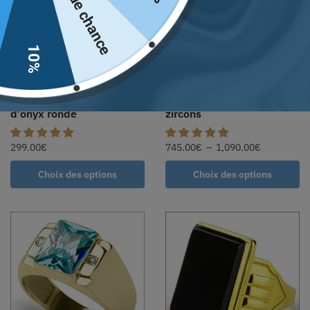
Pas de chance
10%
Chevalière argent massif
Chevalière en or jaune
nouveau design de pierre
avec pierre d’onyx et
d’onyx ronde
zircons
299.00
€
745.00
€
–
1,090.00
€
Choix des options
Choix des options