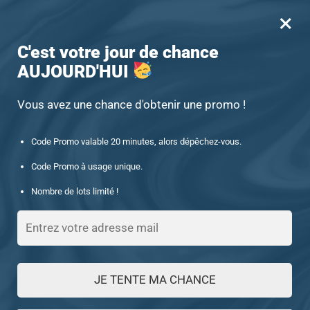
×
MENU
0
-15% offert des 60€ d’achat avec le code : UNIQUE15
C'est votre jour de chance
AUJOURD'HUI
Accueil
/
Produits identifiés “Onyx noir”
/
Page 3
Onyx noir
Vous avez une chance d'obtenir une promo !
Code Promo valable 20 minutes, alors dépêchez-vous.
FILTRES
Code Promo à usage unique.
Nombre de lots limité !
Affichage de 49–54 sur 54 résultats
1
2
3
JE TENTE MA CHANCE