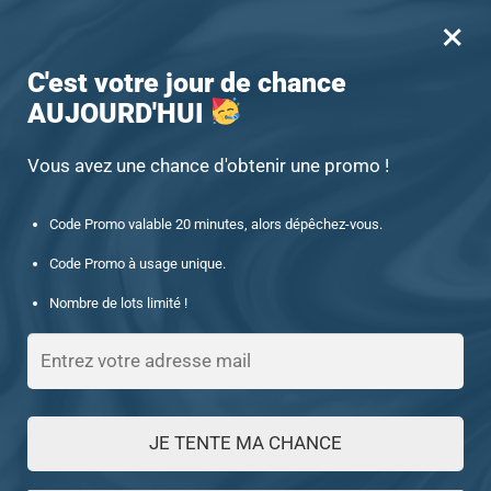
×
MENU
0
-15% offert des 60€ d’achat avec le code : UNIQUE15
C'est votre jour de chance
AUJOURD'HUI
Accueil
/
Chevalière en pierre
/
Chevalière homme or 14 carats ornée d’une pierre d’agate rouge
Vous avez une chance d'obtenir une promo !
Code Promo valable 20 minutes, alors dépêchez-vous.
Code Promo à usage unique.
Nombre de lots limité !
JE TENTE MA CHANCE