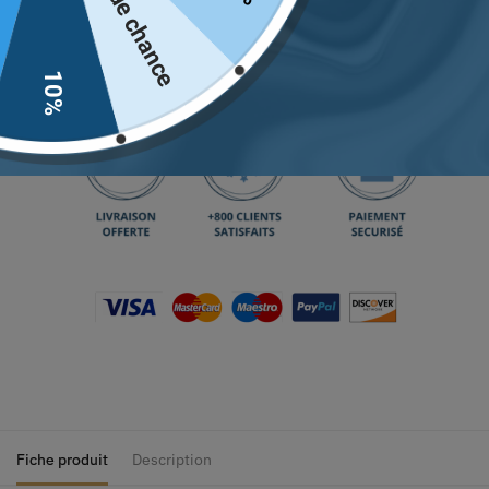
Pas de chance
Ajouter au panier
Retrouvez notre guide des tailles
juste ici.
10%
Fiche produit
Description