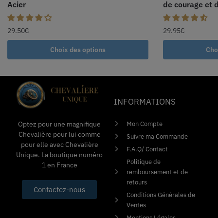
Acier
de courage et d
29.50
€
29.95
€
Choix des options
Cho
INFORMATIONS
Mon Compte
Optez pour une magnifique
Chevalière pour lui comme
Suivre ma Commande
pour elle avec Chevalière
F.A.Q/ Contact
Unique. La boutique numéro
Politique de
1 en France
remboursement et de
retours
Contactez-nous
Conditions Générales de
Ventes
Mentions Légales