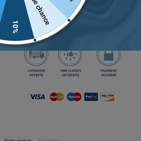
Pas de chance
Ajouter au panier
10%
Retrouvez notre guide des tailles
juste ici.
Fiche produit
Description