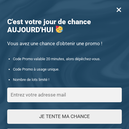
×
MENU
0
-15% offert des 60€ d’achat avec le code : UNIQUE15
C'est votre jour de chance
AUJOURD'HUI
Accueil
/
Chevalière en pierre
/
Chevalière argent homme mettant en vedette une pierre Onyx
Vous avez une chance d'obtenir une promo !
Code Promo valable 20 minutes, alors dépêchez-vous.
Code Promo à usage unique.
Nombre de lots limité !
JE TENTE MA CHANCE