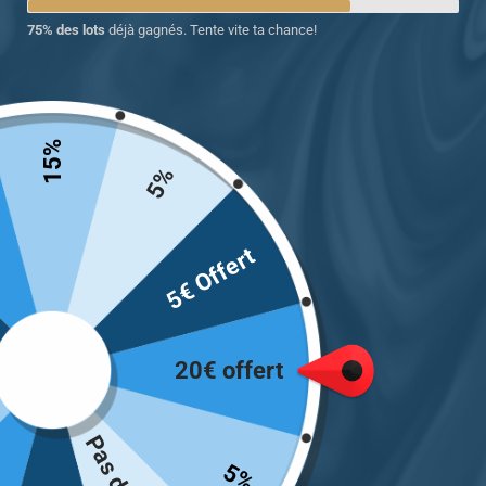
75% des lots
déjà gagnés. Tente vite ta chance!
15%
5%
Chevalière argent homme mettant en
5€ Offert
vedette une pierre Onyx
149.00
€
20€ offert
Taille
5%