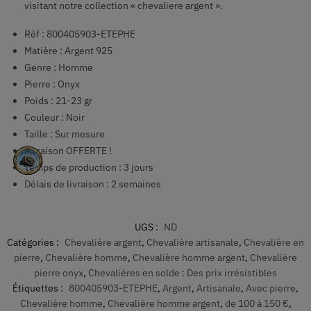
visitant notre collection « chevaliere argent ».
Réf : 800405903-ETEPHE
Matière : Argent 925
Genre : Homme
Pierre : Onyx
Poids : 21-23 gr
Couleur : Noir
Taille : Sur mesure
Livraison OFFERTE !
Temps de production : 3 jours
Délais de livraison : 2 semaines
UGS :
ND
Catégories :
Chevalière argent
,
Chevalière artisanale
,
Chevalière en
pierre
,
Chevalière homme
,
Chevalière homme argent
,
Chevalière
pierre onyx
,
Chevalières en solde : Des prix irrésistibles
Étiquettes :
800405903-ETEPHE
,
Argent
,
Artisanale
,
Avec pierre
,
Chevalière homme
,
Chevalière homme argent
,
de 100 à 150 €
,