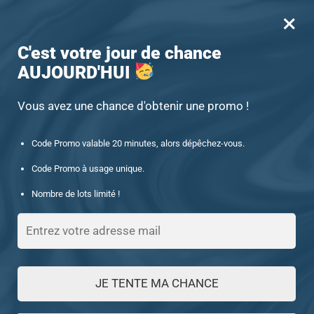
×
MENU
0
-15% offert des 60€ d’achat avec le code : UNIQUE15
C'est votre jour de chance
AUJOURD'HUI
Accueil
/
Chevalière homme
/
Chevalière argent homme avec la pierre d’onyx et zircon
Vous avez une chance d'obtenir une promo !
Code Promo valable 20 minutes, alors dépêchez-vous.
Code Promo à usage unique.
Nombre de lots limité !
JE TENTE MA CHANCE