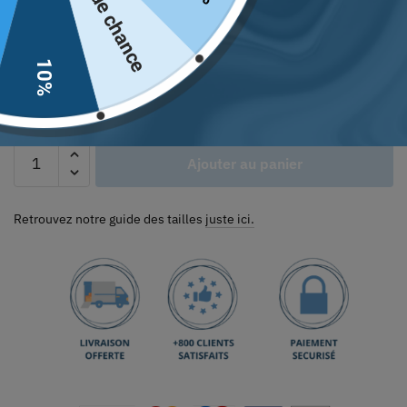
Pas de chance
Couleur
10%
Ajouter au panier
Retrouvez notre guide des tailles
juste ici.