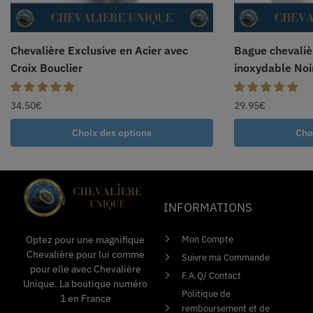
Chevalière Exclusive en Acier avec
Bague chevaliè
Croix Bouclier
inoxydable Noi
34.50
€
29.95
€
Choix des options
Cho
INFORMATIONS
Mon Compte
Optez pour une magnifique
Chevalière pour lui comme
Suivre ma Commande
pour elle avec Chevalière
F.A.Q/ Contact
Unique. La boutique numéro
Politique de
1 en France
remboursement et de