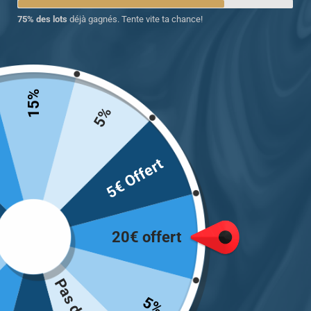
75% des lots
déjà gagnés. Tente vite ta chance!
15%
5%
5€ Offert
Chevalière argent homme avec la pierre
d’onyx et zircon
20€ offert
129.00
€
Taille
5%