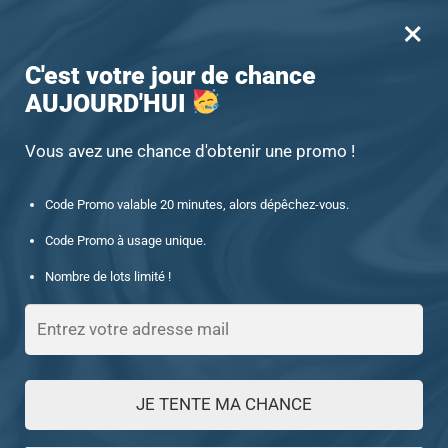
×
MENU
0
-15% offert des 60€ d’achat avec le code : UNIQUE15
C'est votre jour de chance
AUJOURD'HUI
Accueil
/
Chevalière en pierre
/
Chevalière homme argent 925 style ottoman joyau ancien turquoise
Vous avez une chance d'obtenir une promo !
Code Promo valable 20 minutes, alors dépêchez-vous.
Code Promo à usage unique.
Nombre de lots limité !
JE TENTE MA CHANCE