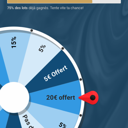
75% des lots
déjà gagnés. Tente vite ta chance!
15%
5%
5€ Offert
Chevalière homme argent 925 style
ottoman joyau ancien turquoise
20€ offert
199.00
€
Taille
5%