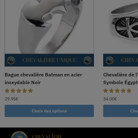
Bague chevalière Batman en acier
Chevalière de l
inoxydable Noir
Symbole Égypti
29.95
€
34.00
€
Choix des options
Cho