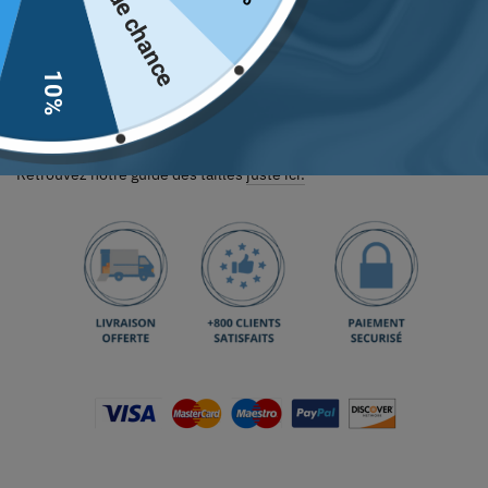
Pas de chance
10%
Ajouter au panier
Retrouvez notre guide des tailles
juste ici.