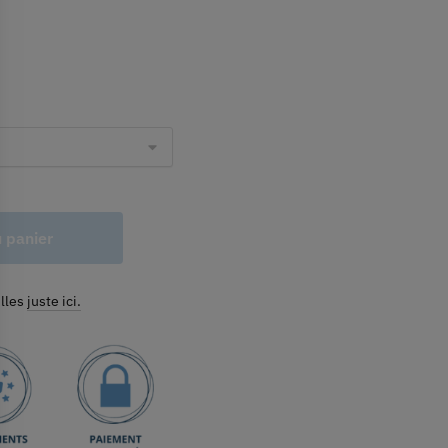
u panier
illes
juste ici.