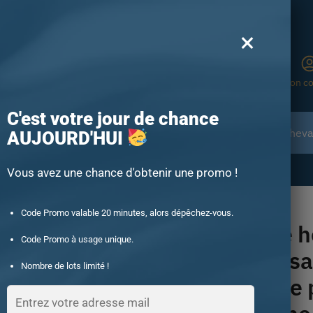
Boutique N°1 en France
×
Recherche
Mon c
C'est votre jour de chance
Chevalières animales
Chevalière en Pierre
Cheval
AUJOURD'HUI
-15% offert des 60€ d’achat avec le code : UNIQUE15
Vous avez une chance d'obtenir une promo !
omme argent artisanale avec la jolie pierre citrine jaune
Code Promo valable 20 minutes, alors dépêchez-vous.
Chevalière
Code Promo à usage unique.
argent artis
Nombre de lots limité !
avec la jolie 