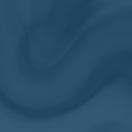
UGS :
ND
Catégories :
Cheva
Étiquettes :
743272656-E
Produits similaires