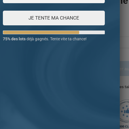
citrine jaune
JE TENTE MA CHANCE
109.50
€
Taille
75% des lots
déjà gagnés. Tente vite ta chance!
Ajouter a
Retrouvez notre guide des ta