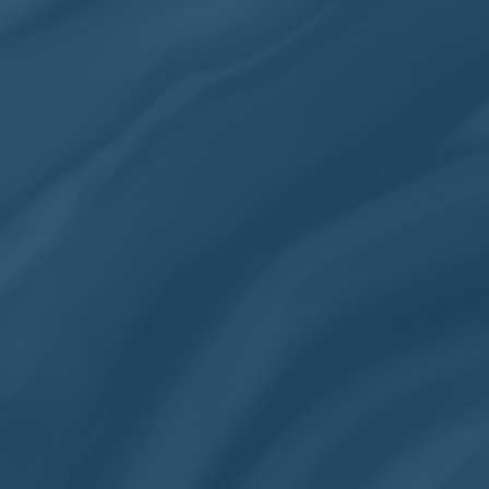
+800 clients satisfaits
Homme
Femme
Matériaux
Accueil
Chevalière argent
Chevalière h
/
/