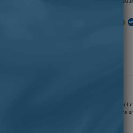
 symbole identitaire par excellence.
rtisanale unique avec ses côtés latéraux forgés en argent ma
 magnifique pierre de Citrine. Cette pierre, dotée d’une én
récieuses de la nature.