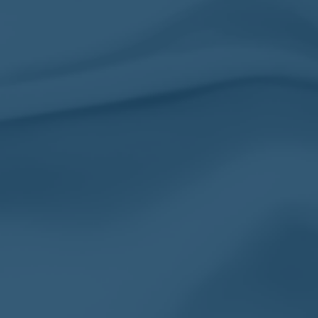
Chevalière en acier en forme
Gr
de spider 3D – Gothique
la
no
34.50
€
34
INFORMATIONS
Mon Compte
Suivre ma Commande
F.A.Q/ Contact
Optez pour une magnifique
Chevalière pour lui comme
Politique de rembour
pour elle avec Chevalière
retours
Unique. La boutique numéro 1
en France
Conditions Générales
Mentions Légales
Contactez-nous
Plan du Site