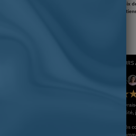
osse chevalière acier loup
Chevalière Homme : Croix d
 protection des dieux
Malte et Symboles Chrétien
rdiques
en Acier
.00
€
34.00
€
NOS COLLECTIONS
LEURS 
Chevalière Personnalisable
Chevalière Homme Argent
Chevalière avec Pierre
Chevalière Homme Or
sement et de
« Livrai
Chevalière Homme
qualité,
Chevalière Homme Acier
 de Ventes
Chevalière catholique
« Très c
Chevalière Islamique
recomma