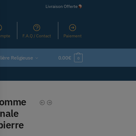
Livraison Offerte
ompte
F.A.Q / Contact
Paiement
ière Religieuse
0.00
€
0
 homme
anale
pierre