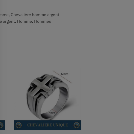
omme
,
Chevalière homme argent
e argent
,
Homme
,
Hommes