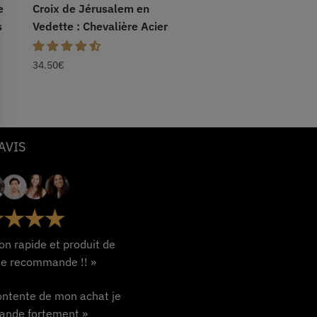
e
Croix de Jérusalem en
s
Vedette : Chevalière Acier
34.50
€
AVIS
son rapide et produit de
 je recommande !! »
ontente de mon achat je
nde fortement »