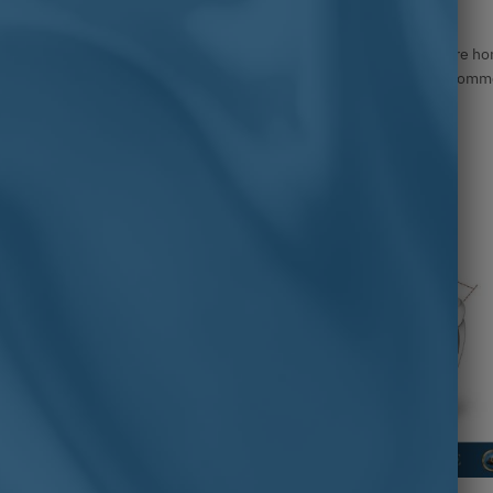
lière argent
,
Chevalière artisanale
,
Chevalière en pierre
,
Chevalière h
T
,
Argent
,
Artisanale
,
Avec pierre
,
Chevalière homme
,
Chevalière homm