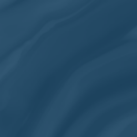
+800 clients satisfaits
Homme
Femme
Matériaux
Accueil
Chevalière en pierre
Chevalièr
/
/