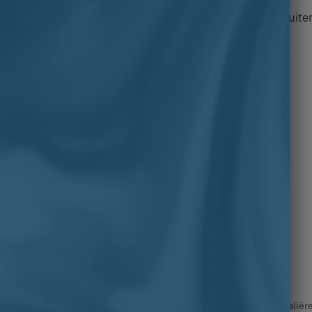
une initiale ou un nombre à l’intérieur de la pièce gratuit
valière en pierre
,
Chevalière homme
,
Chevalière homme or
,
Chevalière