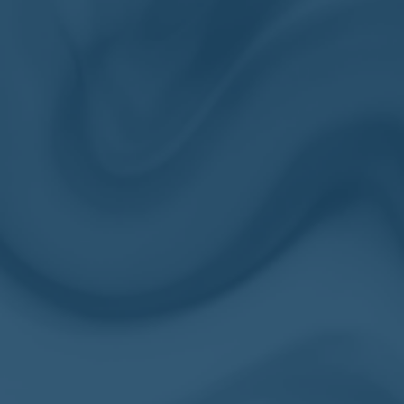
Étiquettes :
Avec pier
Produits similaires
Chevalière homme en acier
Ch
catholicisme Saint Benoît
Bi