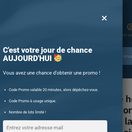
Boutique N°1 en France
×
Recherche
Mon c
C'est votre jour de chance
Chevalières animales
Chevalière en Pierre
Cheval
AUJOURD'HUI
-15% offert des 60€ d’achat avec le code : UNIQUE15
Vous avez une chance d'obtenir une promo !
e homme conçue en or et la couleur de la noblesse noire
Code Promo valable 20 minutes, alors dépêchez-vous.
Chevalière
Code Promo à usage unique.
conçue en or 
Nombre de lots limité !
couleur de l