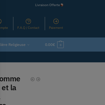
Livraison Offerte
ompte
F.A.Q / Contact
Paiement
ière Religieuse
0.00
€
0
 homme
et la
a