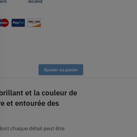
Ajouter au panier
rillant et la couleur de
re et entourée des
dont chaque détail peut être