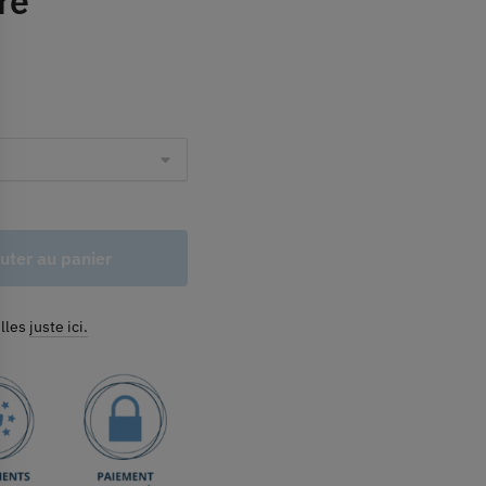
re
uter au panier
illes
juste ici.