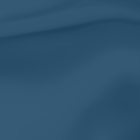
Exorcisme
I
29.95
€
34
INFORMATIONS
Mon Compte
Suivre ma Commande
F.A.Q/ Contact
Optez pour une magnifique
Chevalière pour lui comme
Politique de rembour
pour elle avec Chevalière
retours
Unique. La boutique numéro 1
en France
Conditions Générales
Mentions Légales
Contactez-nous
Plan du Site
Guide des tailles