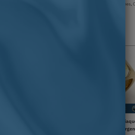
re
,
AZER-021-BLNT
,
Chevalière homme
,
Homme
,
homme or
,
Hommes
,
O
evalière Croix d’Acier : Un
Chevalière signe du zodiaqu
jou Religieux au Charme
scorpion en acier or et argen