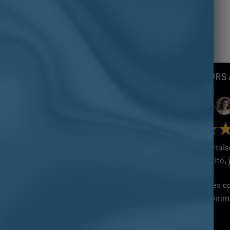
ntemporel
29.95
€
.50
€
NOS COLLECTIONS
LEURS 
Chevalière Personnalisable
Chevalière Homme Argent
Chevalière avec Pierre
Chevalière Homme Or
sement et de
« Livrai
Chevalière Homme
qualité,
Chevalière Homme Acier
 de Ventes
Chevalière catholique
« Très c
Chevalière Islamique
recomma
Chevalière Pierre Onyx