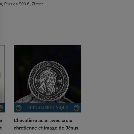
r
,
Plus de 500 €
,
Zircon
e
Chevalière acier avec croix
t
chrétienne et image de Jésus