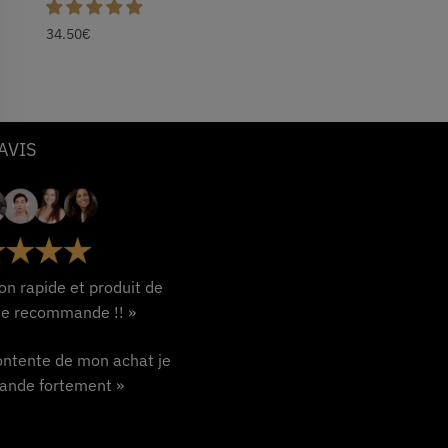
34.50
€
AVIS
son rapide et produit de
 je recommande !! »
ontente de mon achat je
nde fortement »