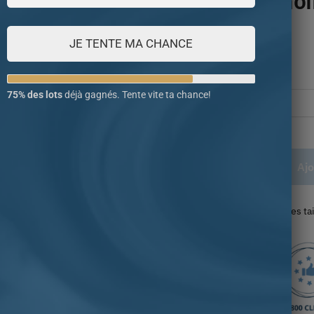
noblesse noi
JE TENTE MA CHANCE
840.00
€
Taille
75% des lots
déjà gagnés. Tente vite ta chance!
Ajo
Retrouvez notre guide des ta