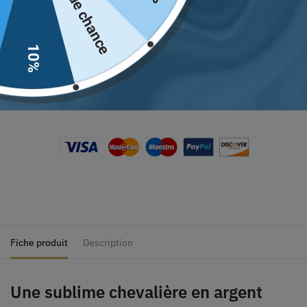
Pas de chance
10%
Fiche produit
Description
Une sublime chevalière en argent