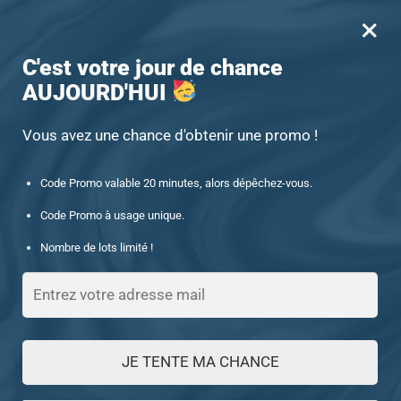
×
MENU
0
-15% offert des 60€ d’achat avec le code : UNIQUE15
C'est votre jour de chance
AUJOURD'HUI
Accueil
/
Chevalière sans pierre
/
Chevalière homme en argent la silence des formes géométriques
Vous avez une chance d'obtenir une promo !
Code Promo valable 20 minutes, alors dépêchez-vous.
Code Promo à usage unique.
Nombre de lots limité !
JE TENTE MA CHANCE