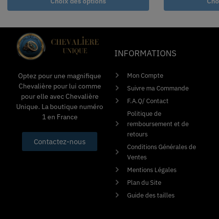
Choix des options
Cho
INFORMATIONS
Mon Compte
Optez pour une magnifique
Chevalière pour lui comme
Suivre ma Commande
pour elle avec Chevalière
F.A.Q/ Contact
Unique. La boutique numéro
Politique de
1 en France
remboursement et de
retours
Contactez-nous
Conditions Générales de
Ventes
Mentions Légales
Plan du Site
Guide des tailles