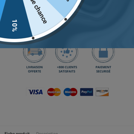
Pas de chance
Ajouter au panier
10%
Retrouvez notre guide des tailles
juste ici.
Fiche produit
Description