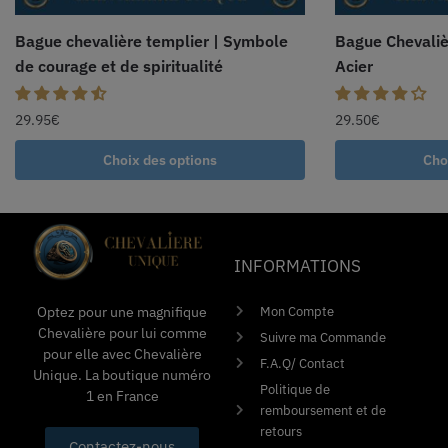
Bague chevalière templier | Symbole
Bague Chevali
de courage et de spiritualité
Acier
29.95
€
29.50
€
Choix des options
Cho
INFORMATIONS
Mon Compte
Optez pour une magnifique
Chevalière pour lui comme
Suivre ma Commande
pour elle avec Chevalière
F.A.Q/ Contact
Unique. La boutique numéro
Politique de
1 en France
remboursement et de
retours
Contactez-nous