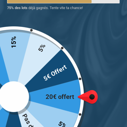
75% des lots
déjà gagnés. Tente vite ta chance!
15%
5%
Chevalière homme islamique
5€ Offert
ELEYSALLAHU Bİ KAFİN ABDEH-FSM
199.00
€
20€ offert
Taille
5%