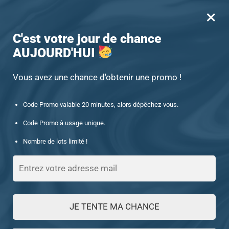
×
MENU
0
-15% offert des 60€ d’achat avec le code : UNIQUE15
C'est votre jour de chance
AUJOURD'HUI
Accueil
/
Chevalière en pierre
/
Chevalière homme islamique ELEYSALLAHU Bİ KAFİN ABDEH-FSM
Vous avez une chance d'obtenir une promo !
Code Promo valable 20 minutes, alors dépêchez-vous.
Code Promo à usage unique.
Nombre de lots limité !
JE TENTE MA CHANCE