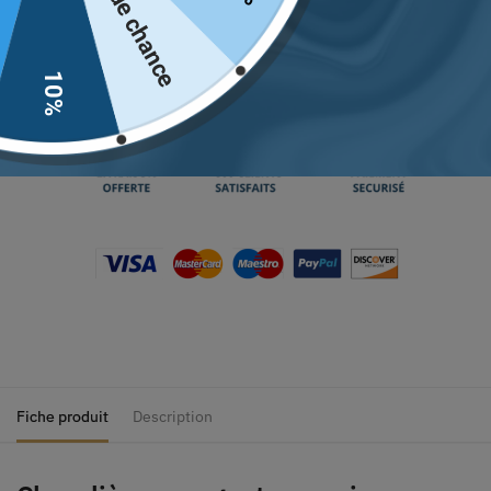
Pas de chance
Retrouvez notre guide des tailles
juste ici.
10%
Fiche produit
Description