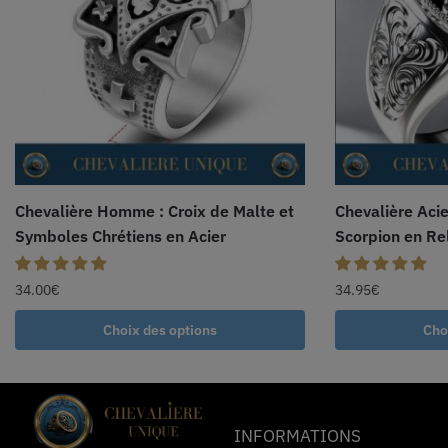
Chevalière Homme : Croix de Malte et
Chevalière Aci
Symboles Chrétiens en Acier
Scorpion en Rel
34.00
€
34.95
€
Choix des options
Cho
INFORMATIONS