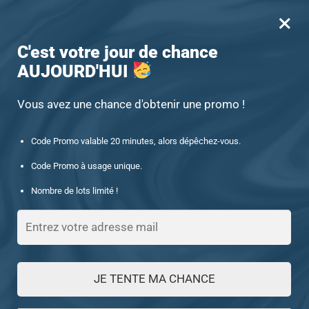
×
MENU
0
-15% offert des 60€ d’achat avec le code : UNIQUE15
C'est votre jour de chance
AUJOURD'HUI
Accueil
/
Chevalière argent
/
Chevalière hommes en argent zircon rouge à l’honneur (EY1280)
Vous avez une chance d'obtenir une promo !
Code Promo valable 20 minutes, alors dépêchez-vous.
Code Promo à usage unique.
Nombre de lots limité !
JE TENTE MA CHANCE