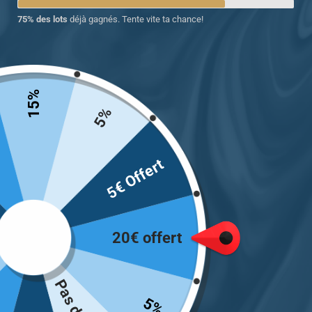
75% des lots
déjà gagnés. Tente vite ta chance!
15%
5%
5€ Offert
Chevalière pour homme à pierre ronde
en résine noir et rouge
20€ offert
16.50
€
Taille
5%