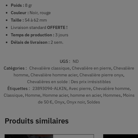
Poids :
8 gr
Couleur :
Noir, rouge
Taille :
54 à 62 mm
Livraison standard
OFFERTE !
Temps de production :
3 jours
Délais de livraison :
2 sem.
UGS :
ND
Catégories :
Chevalière classique
,
Chevalière en pierre
,
Chevalière
homme
,
Chevalière homme acier
,
Chevalière pierre onyx
,
Chevalières en solde : Des prix irrésistibles
Étiquettes :
23893094-ALKIN
,
Avec pierre
,
Chevalière homme
,
Classique
,
Homme
,
Homme acier
,
homme en acier
,
Hommes
,
Moins
de 50 €
,
Onyx
,
Onyx noir
,
Soldes
Produits similaires