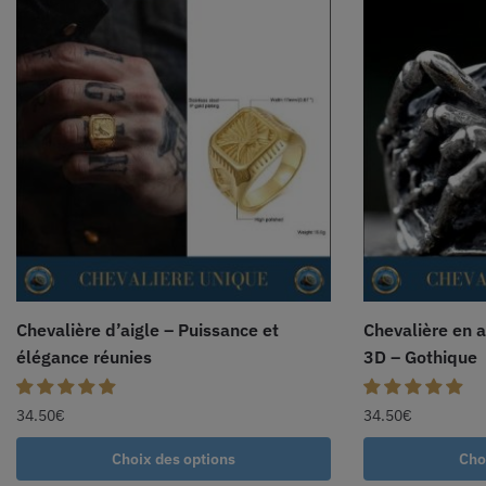
Chevalière d’aigle – Puissance et
Chevalière en a
élégance réunies
3D – Gothique
34.50
€
34.50
€
Choix des options
Cho