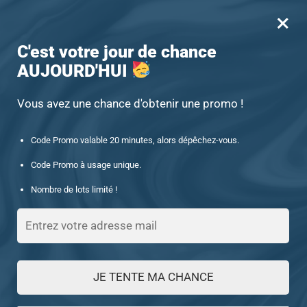
×
MENU
0
-15% offert des 60€ d’achat avec le code : UNIQUE15
C'est votre jour de chance
AUJOURD'HUI
Accueil
/
Chevalière homme
/
Chevalière pour homme à pierre ronde en résine noir et rouge
Vous avez une chance d'obtenir une promo !
Code Promo valable 20 minutes, alors dépêchez-vous.
Code Promo à usage unique.
Nombre de lots limité !
JE TENTE MA CHANCE