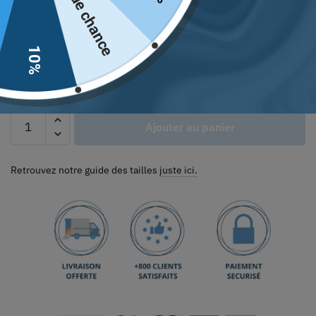
Pas de chance
Couleur
10%
Ajouter au panier
Retrouvez notre guide des tailles
juste ici.