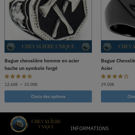
Bague chevalière homme en acier
Bague Chevali
hache un symbole forgé
Acier
12.60
€
–
33.00
€
29.50
€
Choix des options
Cho
INFORMATIONS