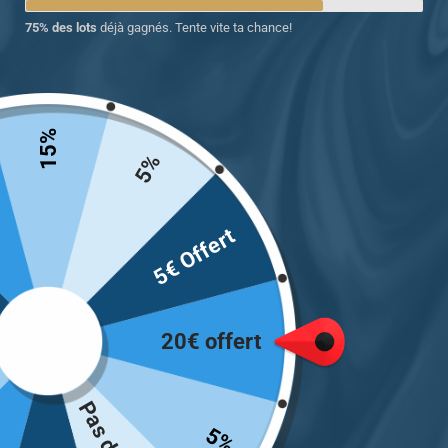
75% des lots
déjà gagnés. Tente vite ta chance!
15%
5%
Chevalière pour homme religieuse
5€ Offert
croix chrétienne du Moyen Âge
19.00
€
20€ offert
Taille
5%