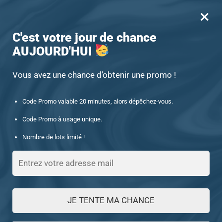
×
MENU
0
-15% offert des 60€ d’achat avec le code : UNIQUE15
C'est votre jour de chance
AUJOURD'HUI
Accueil
/
Chevalière sans pierre
/
Chevalière pour homme religieuse croix chrétienne du Moyen Âge
Vous avez une chance d'obtenir une promo !
Code Promo valable 20 minutes, alors dépêchez-vous.
Code Promo à usage unique.
Nombre de lots limité !
JE TENTE MA CHANCE