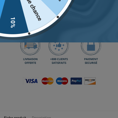
Pas de chance
Ajouter au panier
10%
Retrouvez notre guide des tailles
juste ici.
Fiche produit
Description