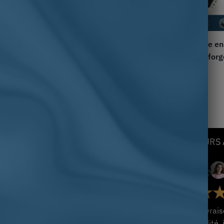
evalière homme en acier
Bague chevalière homme en
tholicisme Saint Benoît
acier hache un symbole forg
xorcisme
12.60
€
–
33.00
€
.95
€
NOS COLLECTIONS
LEURS 
Chevalière Personnalisable
Chevalière Homme Argent
Chevalière avec Pierre
Chevalière Homme Or
sement et de
« Livrai
Chevalière Homme
qualité,