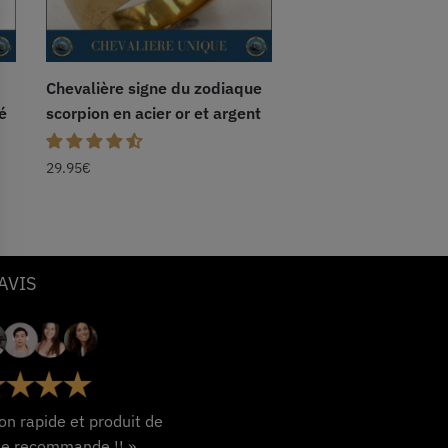
Chevalière signe du zodiaque
é
scorpion en acier or et argent
29.95
€
AVIS
son rapide et produit de
 je recommande !! »