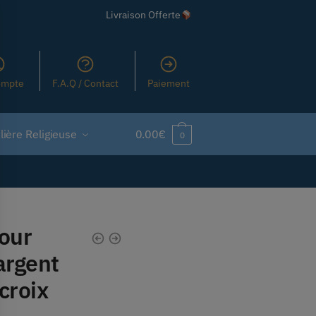
Livraison Offerte
ompte
F.A.Q / Contact
Paiement
ière Religieuse
0.00
€
0
our
rgent
 croix