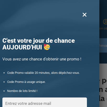
Boutique N°1 en France
×
Recherche
Mon c
C'est votre jour de chance
Chevalières animales
Chevalière en Pierre
Cheval
AUJOURD'HUI
-15% offert des 60€ d’achat avec le code : UNIQUE15
Vous avez une chance d'obtenir une promo !
valière pour hommes en argent religieuse la croix orthodoxe
Code Promo valable 20 minutes, alors dépêchez-vous.
Chevalière p
Code Promo à usage unique.
hommes en a
Nombre de lots limité !
religieuse la