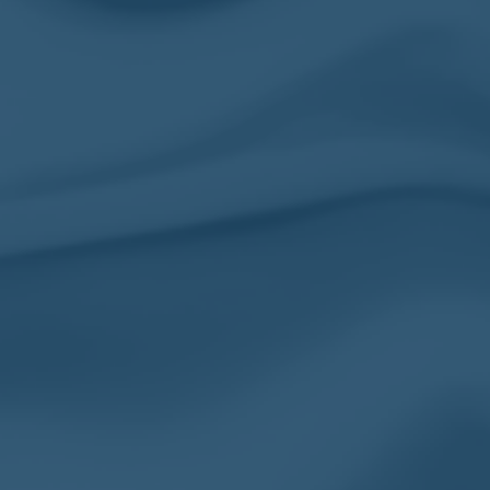
Chevalière Homme : Croix de
Ch
Malte et Symboles Chrétiens
ca
en Acier
E
34.00
€
29
INFORMATIONS
Mon Compte
Suivre ma Commande
F.A.Q/ Contact
Optez pour une magnifique
Chevalière pour lui comme
Politique de rembour
pour elle avec Chevalière
retours
Unique. La boutique numéro 1