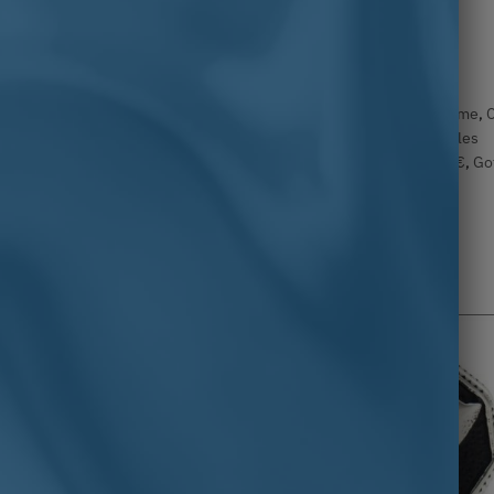
UGS :
ND
catholique
,
Chevalière croix
,
Chevalière gothique
,
Chevalière homme
,
C
Chevalière sans pierre
,
Chevalières en solde : Des prix irrésistibles
Chevalière homme
,
Chevalière homme argent
,
Croix
,
de 100 à 150 €
,
Go