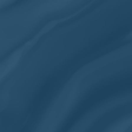
+800 clients satisfaits
Homme
Femme
Matériaux
Accueil
Chevalière homme argent
Che
/
/