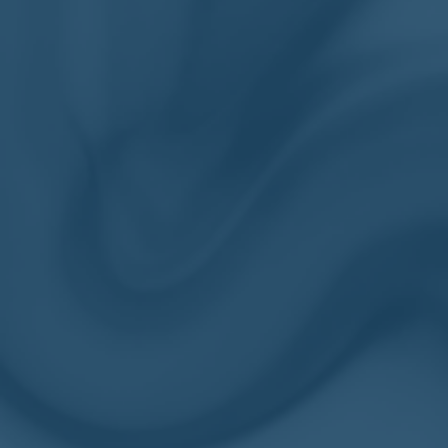
Catégories :
Chevalière argent
,
Chevalière artisanale
,
Chevalière 
Étiquettes :
727171832-ETSIX
,
Argent
,
Artisanale
,
Catholique
,
Produits similaires