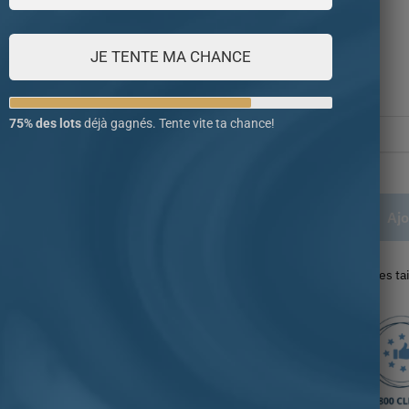
orthodoxe
JE TENTE MA CHANCE
179.00
€
Taille
75% des lots
déjà gagnés. Tente vite ta chance!
Ajo
Retrouvez notre guide des ta